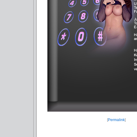
[
Permalink
]